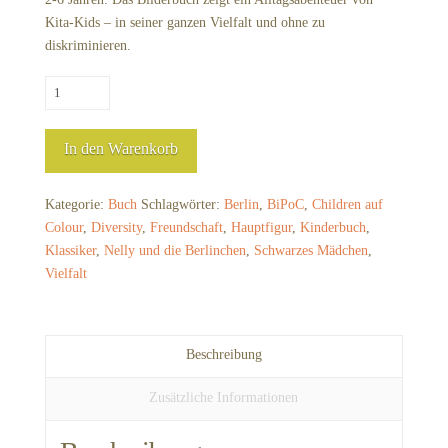
Kita-Kids – in seiner ganzen Vielfalt und ohne zu
diskriminieren.
Buch:
Nelly
und
In den Warenkorb
die
Berlinchen
-
Kategorie:
Buch
Schlagwörter:
Berlin
,
BiPoC
,
Children auf
Rettung
Colour
,
Diversity
,
Freundschaft
,
Hauptfigur
,
Kinderbuch
,
auf
Klassiker
,
Nelly und die Berlinchen
,
Schwarzes Mädchen
,
dem
Vielfalt
Spielplatz
(6.
Neuauflage)
Beschreibung
Menge
Zusätzliche Informationen