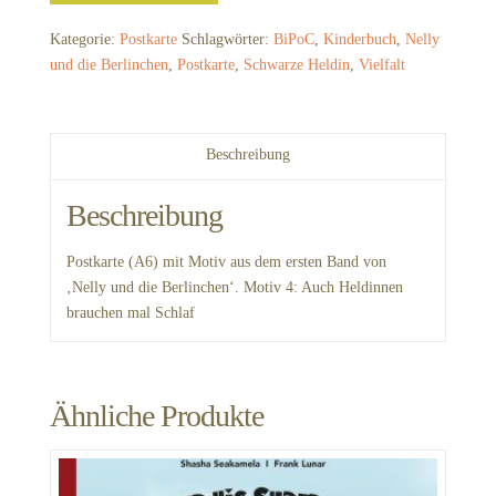
Berlinchen“
Motiv
Kategorie:
Postkarte
Schlagwörter:
BiPoC
,
Kinderbuch
,
Nelly
4
und die Berlinchen
,
Postkarte
,
Schwarze Heldin
,
Vielfalt
Menge
Beschreibung
Beschreibung
Postkarte (A6) mit Motiv aus dem ersten Band von
‚Nelly und die Berlinchen‘. Motiv 4: Auch Heldinnen
brauchen mal Schlaf
Ähnliche Produkte